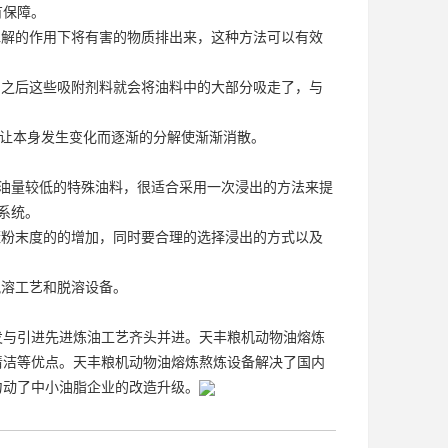
有保障。
水解的作用下将有害的物质排出来，这种方法可以有效
间之后这些吸附剂料就会将油料中的大部分吸走了，与
线让本身发生变化而逐渐的分解使渐渐消散。
油量较低的特殊油料，很适合采用一次浸出的方法来提
系统。
糠粉末度的的增加，同时要合理的选择浸出的方式以及
脱溶工艺和脱溶设备。
发与引进先进炼油工艺齐头并进。天丰粮机动物油熔炼
清洁等优点。天丰粮机动物油熔炼熬炼设备解决了国内
力动了中小油脂企业的改造升级。