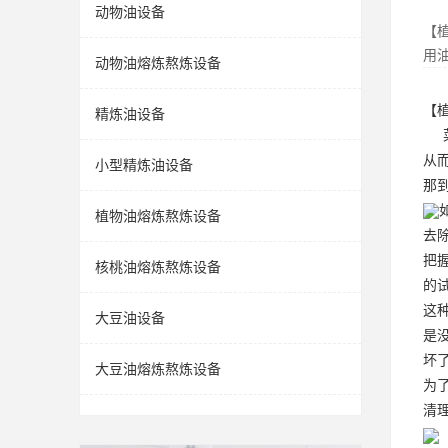
动物油设备
【
用
动物油熔炼熬炼设备
【
精炼油设备
菜
从
小型精炼油设备
那
植物油熔炼熬炼设备
去
把
核桃油熔炼熬炼设备
的
这
大豆油设备
是
坏
大豆油熔炼熬炼设备
为
清