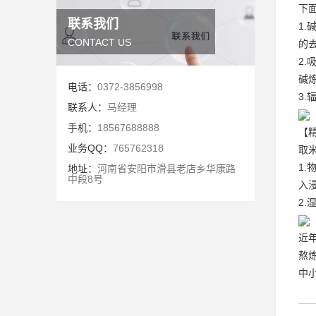
下
联系我们
1
CONTACT US
的
2
碱
电话：
0372-3856998
3
联系人：
马经理
手机：
18567688888
【
业务QQ：
765762318
取
1
地址：
河南省安阳市滑县老店乡华康路
中段8号
入
2
近
熬
中