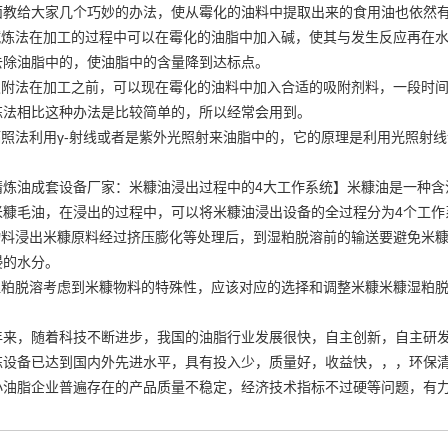
面教给大家几个巧妙的办法，使从霉化的油料中提取出来的食用油也依然
.碱炼法在加工的过程中可以在霉化的油脂中加入碱，使其与发生反应再在
去除油脂中的，使油脂中的含量降到达标点。
.吸附法在加工之前，可以现在霉化的油料中加入合适的吸附剂料，一段时
炼法相比这种办法是比较简单的，所以经常会用到。
.辐照法利用γ-射线或者是紫外光照射来油脂中的，它的原理是利用光照射
精炼油成套设备厂家：米糠油浸出过程中的4大工作系统】米糠油是一种含
米糠毛油，在浸出的过程中，可以将米糠油浸出设备的全过程分为4个工作
.物料浸出米糠原料经过挤压膨化等处理后，到湿粕脱溶前的输送要避免米
浸的水分。
.湿粕脱溶考虑到米糠物料的特殊性，应该对应的选择和调整米糠米糠湿粕
年来，随着科技不断进步，我国的油脂行业发展很快，自主创新，自主研
炼设备已达到国内外先进水平，具有投入少，质量好，收益快，，，环保
小油脂企业普遍存在的产品质量不稳定，经济技术指标不过硬等问题，有