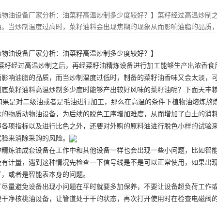
植物油设备厂家分析：油菜籽高温炒制多少度较好？】菜籽经过高温炒制
油。当炒制温度过高时，菜籽油料会出现焦糊的现象从而影响油脂的品质
植物油设备
厂家分析：油菜籽高温炒制多少度较好？】
籽经过高温炒制之后，再经菜籽油精炼设备进行加工能够生产出浓香食
而影响油脂的品质，而当炒制温度过低时，制备的菜籽油香味又会太淡，
到底菜籽油料高温炒制多少度时能够产出较好风味的菜籽油呢？下面天丰
如果是对二级油或者是毛油进行加工，那么在高温的条件下
植物油熔炼熬
除的物质
动物油设备
，为后续的脱色工序增加难度，从而增加了白土的消
握各项指标以及进行比色之外，还要对外购的原料油进行脱色小样的试验
试验来消除采购的风险。
种精炼油成套设备在工作中和其他设备一样也会出现一些小问题，比如智
没有计量，遇到这种情况先检查一下信号线是不是可以正常使用，如果出
了，或者是智能表本身的问题。
了尽量避免设备出现小问题在平时就要多加保养，不要让设备超负荷工作
理干净
核桃油设备
，让管道处于干的状态，再次打开使用时在检查电磁阀