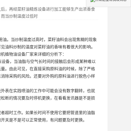
之后，再经菜籽油精炼设备进行加工能够生产出浓香食
，而当炒制温度过低时
用油。当炒制温度过高时，菜籽油料会出现焦糊的现象
可见油料炒制的温度对菜籽油的香味有着很大的影响。
粮机植物油设备厂家来详细的分析下：
炼设备
，当油脂与空气长时间的接触后会形成某种难以
耗量。由此可见，在直接采购原料油的时候，除了严格
来消除采购的风险。还要对外购的原料油进行脱色小样
能外表在实践喷油的工作中可能会没有数字翻转，也就
现松断的情况要及时停机更换，在看看发讯器是不是损
或者超时工作。如果长时间不使用它要把管道里的油脂
的开关是不是可以正常使用，有问题要及时更换。