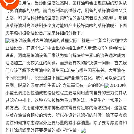
出浓香食用油。当炒制温度过高时，菜籽油料会出现焦糊的现象从
而影响油脂的品质，而当炒制温度过低时，制备的菜籽油香味又会
太淡，可见油料炒制的温度对菜籽油的香味有着很大的影响。那到
底菜籽油料高温炒制多少度时能够产出较好风味的菜籽油呢？下面
天丰粮机植物油设备厂家来详细的分析下：
精炼油设备对大豆油脱臭的过程实际上就是一个蒸馏的过程中
大
豆油设备
，在这个过程中会出现中维生素E大量流失的问题
动物油
设备
，河南精炼油设备厂家认为如何解决维生素E的流失通常成为
油脂加工厂比较关注的问题。而想要有效的解决这一问题，首先我
们应该了解下大豆油中的维生素E流失与哪些因素有关。大豆油在
不同脱臭时间、脱臭温度下维生素E含量的变化，我们可以清楚的
看到，脱臭的温度对维生素E的含量高低有一定的影响
该1-10吨
小型烹调油色拉油成套设备过程主要是利用滤饼自身的重力使其从
过滤机中排出，这种方法被称为重力落渣法，也是生产上常用的一
种方法。使用这种方法来排出滤饼需要有足够的落渣空间，这就意
味着存油量会相应的增大，所以在设计过滤机的时候，除了要考虑
滤饼如何排除虑滤室外还要尽量的减小存油量。除了要考虑滤饼如
何排除虑滤室外还要尽量的减小存油量。