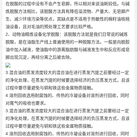
在脱酸的过程中没有不会产生皂脚，所以相对来说油耗较低。与碱
炼脱酸方法相比，该脱酸方法具有降低溢流物、产量大、无皂脚产
生、减少环境污染等优点，其缺点是不适用于热敏性的棉籽油
核桃
油设备
，且对毛油的预处理工艺要求比较严格。
2、动物油精炼设备化学脱酸：该脱酸方法就是我们日常说的碱炼
脱酸，是在油脂生产线上普遍使用的一种脱酸方法。一般是向脱胶
油中加入碱液，使油脂中的游离脂肪酸与碱液发生中和反应形成皂
脚出现沉淀，再经分离之后被去除。
3.混合油的蒸发浓度较大的混合油在进行蒸发汽提之前要经过一定
的净化处理，在蒸发汽提的时候要选择经济的负压蒸发方式，且该
过程中要尽量避免与铜和铁这些金属物质接触。
4.溶剂回收选用耐腐蚀的、传热的冷凝设备对溶剂进行回收，同时
对尾气的吸收也要求。
3.混合油的蒸发浓度较大的混合油在进行蒸发汽提之前要经过一定
的净化处理，在蒸发汽提的时候要选择经济的负压蒸发方式，且该
过程中要尽量避免与铜和铁这些金属物质接触。
4.溶剂回收选用耐腐蚀的、传热的冷凝设备对溶剂进行回收，同时