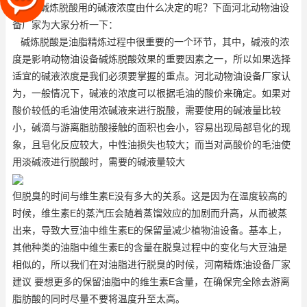
油脂碱炼脱酸用的碱液浓度由什么决定的呢？下面河北动物油设
备厂家为大家分析一下：
碱炼脱酸是油脂精炼过程中很重要的一个环节，其中，碱液的浓
度是影响动物油设备碱炼脱酸效果的重要因素之一，所以如果选择
适宜的碱液浓度是我们必须要掌握的重点。河北动物油设备厂家认
为，一般情况下，碱液的浓度可以根据毛油的酸价来确定。如果对
酸价较低的毛油使用浓碱液来进行脱酸，需要使用的碱液量比较
小，碱滴与游离脂肪酸接触的面积也会小，容易出现局部皂化的现
象，且皂化反应较大，中性油损失也较大；而当对高酸价的毛油使
用淡碱液进行脱酸时，需要的碱液量较大
但脱臭的时间与维生素E没有多大的关系。这是因为在温度较高的
时候，维生素E的蒸汽压会随着蒸馏效应的加剧而升高，从而被蒸
出来，导致大豆油中维生素E的保留量减少
植物油设备
。基本上，
其他种类的油脂中维生素E的含量在脱臭过程中的变化与大豆油是
相似的，所以我们在对油脂进行脱臭的时候，河南精炼油设备厂家
建议 要想更多的保留油脂中的维生素E含量，在确保完全除去游离
脂肪酸的同时尽量不要将温度升至太高。