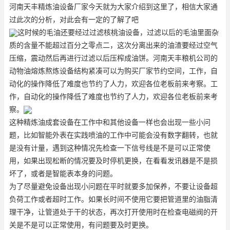
河南天丰精炼油设备厂家今天就为大家介绍到这里了，相信大家通
过此次的分析，对此会有一定的了解了吧
这时候的毛油还要经过过滤
核桃油设备
，过滤以后的毛油里面杂
质的含量不能超过百分之零点二，这次分离出来的油渣要经过空气
压缩，震动然后再进行过滤以后压榨成油饼。河南天丰粮机公司的
动物油熔炼熬炼设备
结构紧凑可以为购买厂家节约空间，工作，自
动化的操作降低了难度也节约了人力，欢迎各位老板前来考察。工
作，自动化的操作降低了难度也节约了人力，欢迎各位老板前来考
察。
这种精炼油成套设备在工作中和其他设备一样也会出现一些小问
题，比如智能外表在实践喷油的工作中可能会没有数字翻转，也就
是没有计量，遇到这种情况先检查一下信号线是不是可以正常使
用，如果出现松断的情况要及时停机更换，在看看发讯器是不是损
坏了，或者是智能表本身的问题。
为了尽量避免设备出现小问题在平时就要多加保养，不要让设备超
负荷工作或者超时工作。如果长时间不使用它要把管道里的油脂清
理干净，让管道处于干的状态，再次打开使用时在检查电磁阀的开
关是不是可以正常使用，有问题要及时更换。