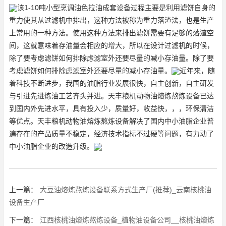
该1-10吨小型烹调油色拉油成套设备过程主要是利用滤饼自身的
重力使其从过滤机中排出，这种方法被称为重力落渣法，也是生产
上常用的一种方法。使用这种方法来排出滤饼需要有足够的落渣空
间，这就意味着存油量会相应的增大，所以在设计过滤机的时候，
除了要考虑滤饼如何排除虑滤室外还要尽量的减小存油量。除了要
考虑滤饼如何排除虑滤室外还要尽量的减小存油量。
近年来，随
着科技不断进步，我国的油脂行业发展很快，自主创新，自主研发
与引进先进炼油工艺齐头并进。天丰粮机动物油熔炼熬炼设备已达
到国内外先进水平，具有投入少，质量好，收益快，，，环保清洁
等优点。天丰粮机动物油熔炼熬炼设备解决了国内中小油脂企业普
遍存在的产品质量不稳定，经济技术指标不过硬等问题，有力动了
中小油脂企业的改造升级。
上一篇：
大豆油熔炼熬炼设备联系方式生产厂(推荐)_云南核桃油
设备生产厂
下一篇：
江西核桃油熔炼熬炼设备_植物油设备公司__核桃油熔炼